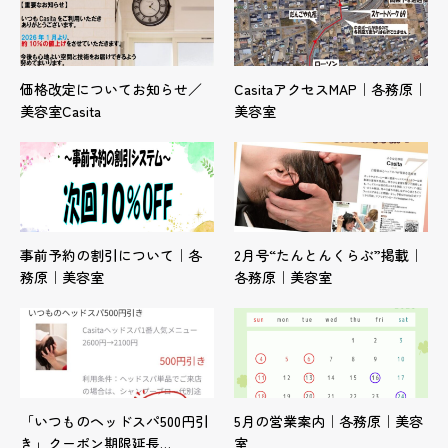
価格改定についてお知らせ／
CasitaアクセスMAP｜各務原｜
美容室Casita
美容室
事前予約の割引について｜各
2月号“たんとんくらぶ”掲載｜
務原｜美容室
各務原｜美容室
「いつものヘッドスパ500円引
5月の営業案内｜各務原｜美容
き」クーポン期限延長…
室