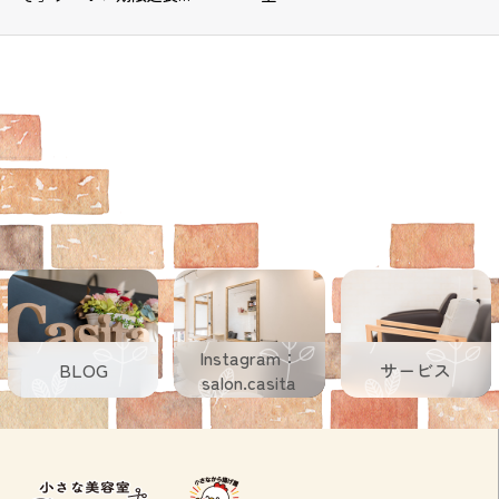
Instagram：
BLOG
サービス
salon.casita