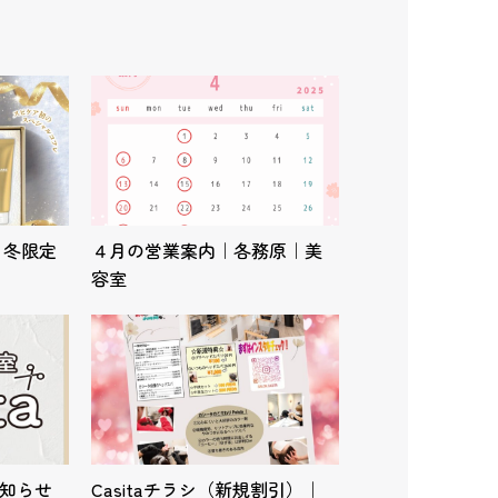
）冬限定
４月の営業案内｜各務原｜美
容室
お知らせ
Casitaチラシ（新規割引）｜