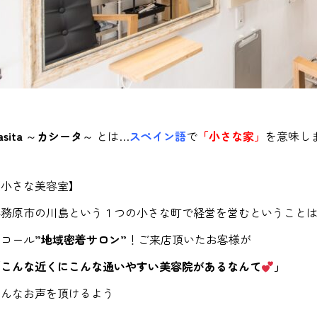
asita
～
カシータ
～ とは…
スペイン語
で
「小さな家」
を意味し
【小さな美容室】
各務原市の川島という１つの小さな町で経営を営むということ
イコール
”地域密着サロン”
！ご来店頂いたお客様が
「こんな近くにこんな通いやすい美容院があるなんて
」
そんなお声を頂けるよう