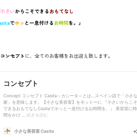
『
小さい
からこそできる
おもてなし
asita
で
ホッ
と一息付ける
お時間
を。
』
を
コンセプト
に、全てのお客様をお出迎え致します。