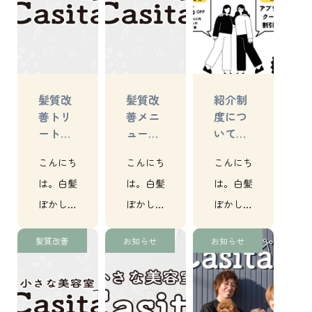
更にはヘ
のお客様
更にはヘ
ッドスパ
にご体験
ッドスパ
が得意
頂きたく
が得意
な、【小
5/31まで
な、【小
髪質改
髪質改
紹介制
さな美容
の期限を
さな美容
善トリ
善メニ
度につ
室
⇒6/30…
室
ートメ
ュー第2
いて｜
Casita】
Casita】
ントキ
弾｜各
各務原
こんにち
こんにち
こんにち
で…
で…
ャンペ
務原｜
｜美容
ーン
美容室
室
は。白髪
は。白髪
は。白髪
（6/30
ぼかし
ぼかし
ぼかし
まで）
（明るい
（明るい
（明るい
｜各務
髪質改善
お知らせ
お知らせ
白髪染
白髪染
白髪染
原｜美
容室
め）と髪
め）と髪
め）と髪
質改善！
質改善！
質改善！
更にはヘ
更にはヘ
更にはヘ