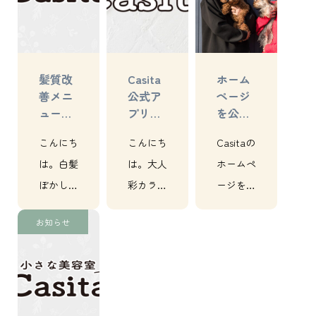
ッドスパ
ッドスパ
ッドスパ
が得意
が得意
が得意な
な、【小
な、【小
【小さな
髪質改
Casita
ホーム
さな美容
さな美容
美容室
善メニ
公式ア
ページ
室
室
Casita】
ュー第
プリの
を公開
Casita】
Casita】
です…
一弾｜
お知ら
しまし
こんにち
こんにち
Casitaの
で…
で…
各務原
せ｜各
た。
｜美容
務原｜
は。白髪
は。大人
ホームペ
室
美容室
ぼかし
彩カラー
ージをご
（明るい
（明るい
覧いただ
お知らせ
白髪染
白髪染
きありが
め）と髪
め）とヘ
とうござ
質改善！
ッドスパ
います。
更にはヘ
が得意な
この度新
ッドスパ
川島小網
たにホー