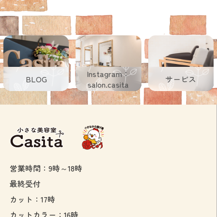
を通って
突き当た
りのT字
を右折…
Instagram：
BLOG
サービス
salon.casita
営業時間：9時～18時
最終受付
カット：17時
カットカラー：16時