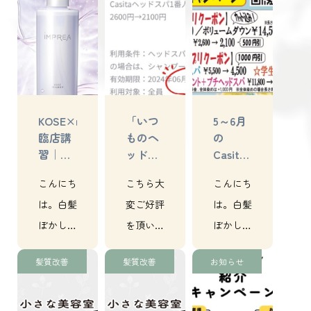
KOSE×miLBon【iMPREA】
「いつ
5～6月
臨店講
ものヘ
の
習｜各
ッドス
Casita
務原｜
パ500
チラシ
こんにち
こちら大
こんにち
美容室
円引
｜各務
き」ク
原｜美
は。白髪
変ご好評
は。白髪
ーポン
容室
ぼかし
を頂いて
ぼかし
期限延
（明るい
おります
（明るい
長｜各
髪質改善
髪質改善
お知らせ
白髪染
クーポ
白髪染
務原｜
美容室
め）と髪
ン！一人
め）と髪
質改善！
でも多く
質改善！