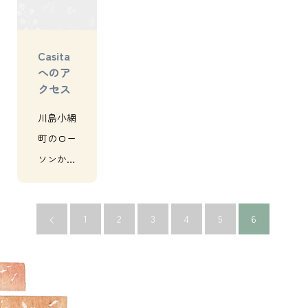
が得意
町にある
ムページ
な、【小
【小さな
を公開し
Casita
さな美容
美容室…
ました。
へのア
室…
今後と…
クセス
川島小網
町のロー
ソンから
各務原大
橋の方に
1
2
3
4
5
6
少し進ん
で丸福さ
ん（お団
子屋さ
ん）の横